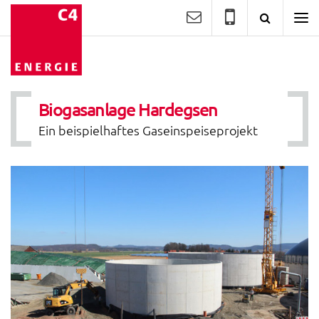
Kontakt
Suche
C4
Energie
GmbH
-
Wir
geben
[Bio]
Biogasanlage Hardegsen
Gas.
Ein beispielhaftes Gaseinspeiseprojekt