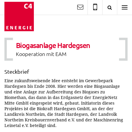
Kontakt
Suche
C4
Energie
GmbH
-
Wir
geben
[Bio]
Biogasanlage Hardegsen
Gas.
Kooperation mit EAM
Steckbrief
Eine zukunftsweisende Idee entsteht im Gewerbepark
Hardegsen bis Ende 2008. Hier werden eine Biogasanlage
und eine Anlage zur Aufbereitung des Biogases zu
Biomethan, das dann in das Erdgasnetz der EnergieNetz
Mitte GmbH eingespeist wird, gebaut. Initiatorin dieses
Projektes ist die Biokraft Hardegsen GmbH, an der der
Landkreis Northeim, die Stadt Hardegsen, der Landvolk
Northeim Kreisbauernverband e.V. und der Maschinenring
Leinetal e.V. beteiligt sind.